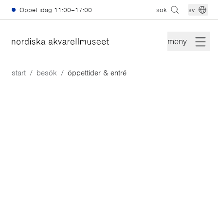
Hoppa till huvudinnehåll
Öppet idag
11:00–17:00
sök
sv
meny
start
besök
öppettider & entré
Öppettider och entré