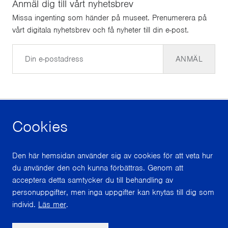
Anmäl dig till vårt nyhetsbrev
Missa ingenting som händer på museet. Prenumerera på
vårt digitala nyhetsbrev och få nyheter till din e-post.
E-post
ANMÄL
Cookies
facebook
instagram
youtube
Den här hemsidan använder sig av cookies för att veta hur
du använder den och kunna förbättras. Genom att
Med stöd från
acceptera detta samtycker du till behandling av
personuppgifter, men inga uppgifter kan knytas till dig som
individ.
Läs mer
.
Scroll