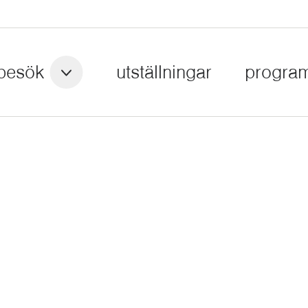
besök
utställningar
progra