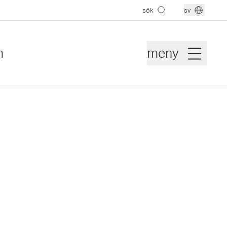
sök
sv
m
meny