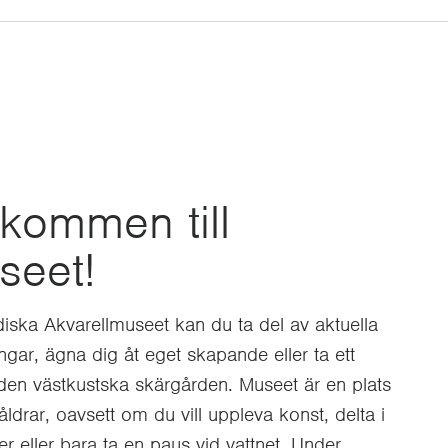
kommen till
seet!
iska Akvarellmuseet kan du ta del av aktuella
ingar, ägna dig åt eget skapande eller ta ett
den västkustska skärgården. Museet är en plats
 åldrar, oavsett om du vill uppleva konst, delta i
ter eller bara ta en paus vid vattnet. Under