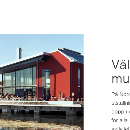
Väl
mu
På Nord
utställn
dopp i 
för alla
aktivite