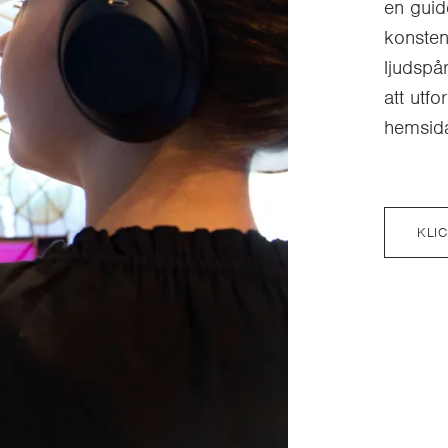
en guid
konsten
ljudspå
att utf
hemsid
KLI