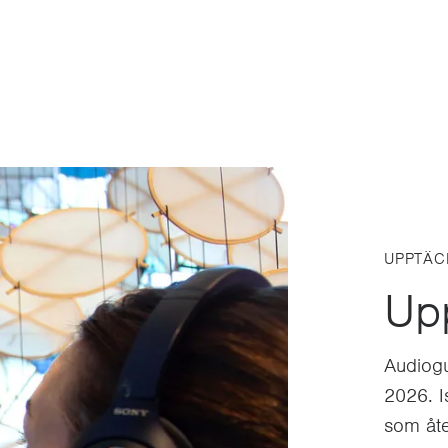
UPPTÄC
Up
Audiogu
2026. I
som åter