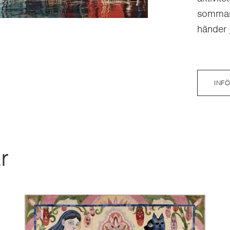
sommare
händer 
INF
r