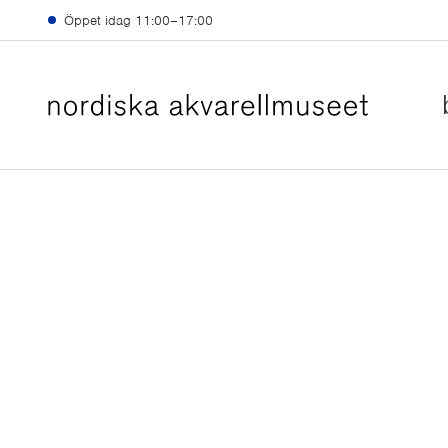
Hoppa till huvudinnehåll
Öppet idag
11:00–17:00
10 MAJ–6 SEPTEMBER 2026