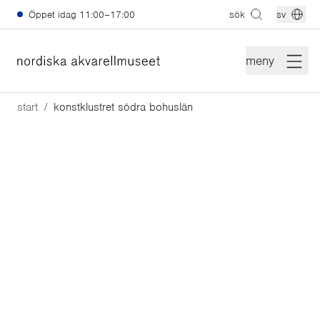
Hoppa till huvudinnehåll
Öppet idag
11:00–17:00
sök
sv
meny
start
konstklustret södra bohuslän
Konstklustret Södra
Bohuslän