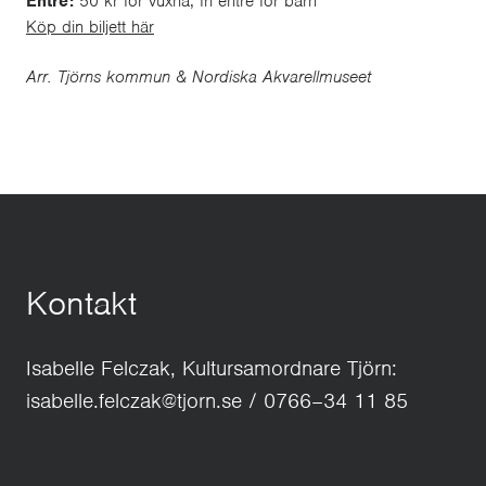
Entré:
50 kr för vuxna, fri entré för barn
Köp din biljett här
Arr. Tjörns kommun & Nordiska Akvarellmuseet
Kontakt
Isabelle Felczak, Kultursamordnare Tjörn:
isabelle.felczak@tjorn.se / 0766–34 11 85