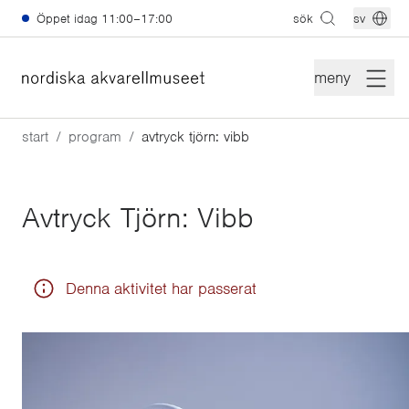
Hoppa till huvudinnehåll
Öppet idag
11:00–17:00
sök
sv
meny
start
program
avtryck tjörn: vibb
Avtryck Tjörn: Vibb
Denna aktivitet har passerat