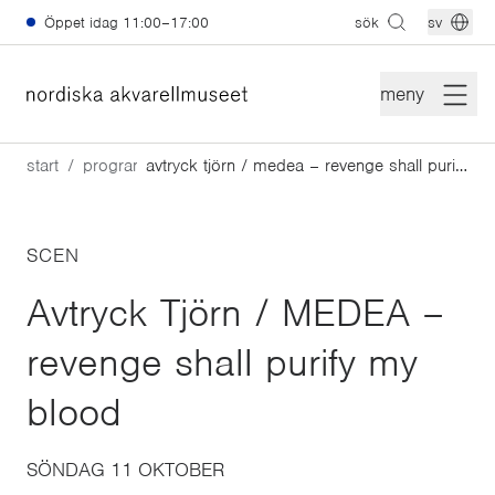
Hoppa till huvudinnehåll
Öppet idag
11:00–17:00
sök
sv
meny
start
program
avtryck tjörn / medea – revenge shall purify my blood
SCEN
Avtryck Tjörn / MEDEA –
revenge shall purify my
blood
SÖNDAG 11 OKTOBER