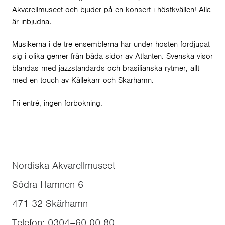
Akvarellmuseet och bjuder på en konsert i höstkvällen! Alla
är inbjudna.
Musikerna i de tre ensemblerna har under hösten fördjupat
sig i olika genrer från båda sidor av Atlanten. Svenska visor
blandas med jazzstandards och brasilianska rytmer, allt
med en touch av Kållekärr och Skärhamn.
Fri entré, ingen förbokning.
Nordiska Akvarellmuseet
Södra Hamnen 6
471 32
Skärhamn
Telefon
:
0304–60 00 80