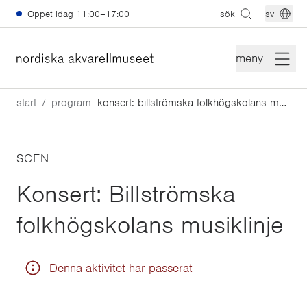
Hoppa till huvudinnehåll
Öppet idag
11:00–17:00
sök
sv
meny
start
program
konsert: billströmska folkhögskolans musiklinje
SCEN
Konsert: Billströmska
folkhögskolans musiklinje
Denna aktivitet har passerat