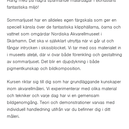
Häng med på några spännande målardagar i Bohusläns
fantastiska miljö!
Sommarljuset har en alldeles egen färgskala som ger en
speciell känsla över de fantastiska klipphällarna, öarna och
vattnet som omgärdar Nordiska Akvarellmuseet i
Skärhamn. Det ska vi självklart utnyttja när vi går ut och
fångar intrycken i skissblocket. Vi tar med oss materialet in
i museets ateljé, där vi övar både förenkling och gestaltning
av sommarljuset. Det blir en djupdykning i både
pigmentkunskap och bildkomposition.
Kursen riktar sig till dig som har grundläggande kunskaper
inom akvarellmåleri. Vi experimenterar med olika material
och tekniker och varje dag har vi en gemensam
bildgenomgång. Teori och demonstrationer varvas med
individuell handledning utifrån var du befinner dig i ditt
måleri.