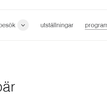
besök
utställningar
progra
bär