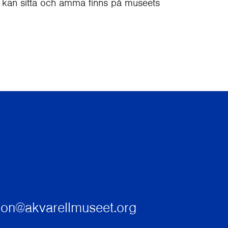
 kan sitta och amma finns på museets
sson@akvarellmuseet.org