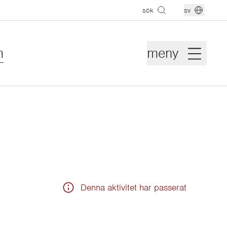
sök
sv
m
meny
Denna aktivitet har passerat