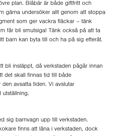
re plan. Blåbär är både giftfritt och
som gärna undersöker allt genom att stoppa
igment som ger vackra fläckar – tänk
om får bli smutsiga! Tänk också på att ta
t barn kan byta till och ha på sig efteråt.
 att bli insläppt, då verkstaden pågår innan
det skall finnas tid till både
den avsatta tiden. Vi avslutar
l utställning.
med sig barnvagn upp till verkstaden.
okare finns att låna i verkstaden, dock