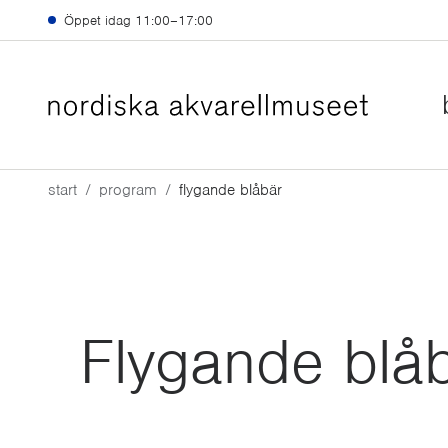
Hoppa till huvudinnehåll
Öppet idag
11:00–17:00
start
program
flygande blåbär
Flygande blå