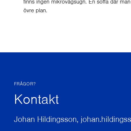
finns ingen mikrovågsugn. En soffa där man
övre plan.
FRÅGOR?
Kontakt
Johan Hildingsson, johan.hilding