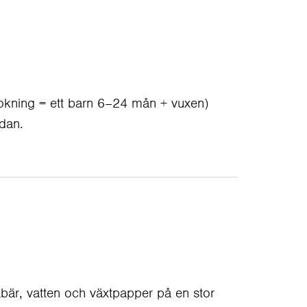
bokning = ett barn 6–24 mån + vuxen)
idan.
åbär, vatten och växtpapper på en stor