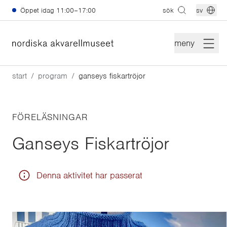
Hoppa till huvudinnehåll
Öppet idag
11:00–17:00
sök
sv
meny
start
program
ganseys fiskartröjor
FÖRELÄSNINGAR
Ganseys Fiskartröjor
Denna aktivitet har passerat