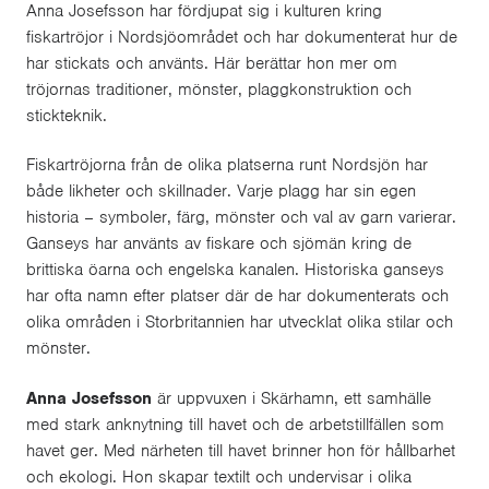
Anna Josefsson har fördjupat sig i kulturen kring
fiskartröjor i Nordsjöområdet och har dokumenterat hur de
har stickats och använts. Här berättar hon mer om
tröjornas traditioner, mönster, plaggkonstruktion och
stickteknik.
Fiskartröjorna från de olika platserna runt Nordsjön har
både likheter och skillnader. Varje plagg har sin egen
historia – symboler, färg, mönster och val av garn varierar.
Ganseys har använts av fiskare och sjömän kring de
brittiska öarna och engelska kanalen. Historiska ganseys
har ofta namn efter platser där de har dokumenterats och
olika områden i Storbritannien har utvecklat olika stilar och
mönster.
Anna Josefsson
är uppvuxen i Skärhamn, ett samhälle
med stark anknytning till havet och de arbetstillfällen som
havet ger. Med närheten till havet brinner hon för hållbarhet
och ekologi. Hon skapar textilt och undervisar i olika