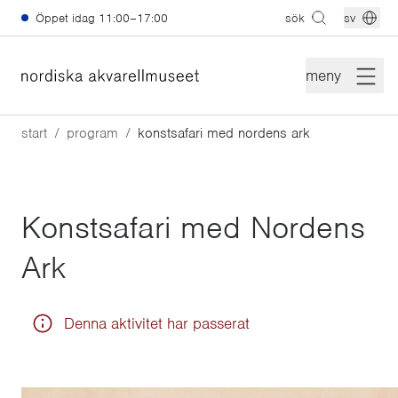
Hoppa till huvudinnehåll
Öppet idag
11:00–17:00
sök
sv
meny
start
program
konstsafari med nordens ark
Konstsafari med Nordens
Ark
Denna aktivitet har passerat