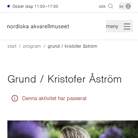
Hoppa till huvudinnehåll
Öppet idag
11:00–17:00
sök
sv
meny
start
program
grund / kristofer åström
Grund / Kristofer Åström
Denna aktivitet har passerat