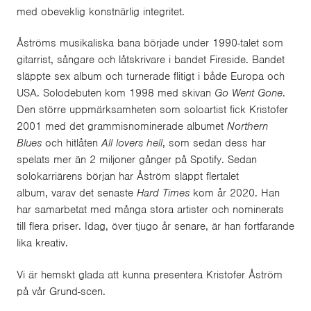
med obeveklig konstnärlig integritet.
Åströms musikaliska bana började under 1990-talet som
gitarrist, sångare och låtskrivare i bandet Fireside. Bandet
släppte sex album och turnerade flitigt i både Europa och
USA. Solodebuten kom 1998 med skivan
Go Went Gone
.
Den större uppmärksamheten som soloartist fick Kristofer
2001 med det grammisnominerade albumet
Northern
Blues
och hitlåten
All lovers hell
, som sedan dess har
spelats mer än 2 miljoner gånger på Spotify. Sedan
solokarriärens början har Åström släppt flertalet
album, varav det senaste
Hard Times
kom år 2020. Han
har samarbetat med många stora artister och nominerats
till flera priser. Idag, över tjugo år senare, är han fortfarande
lika kreativ.
Vi är hemskt glada att kunna presentera Kristofer Åström
på vår Grund-scen.