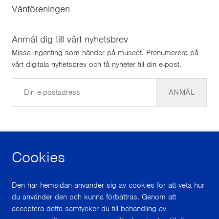
Vänföreningen
Anmäl dig till vårt nyhetsbrev
Missa ingenting som händer på museet. Prenumerera på
vårt digitala nyhetsbrev och få nyheter till din e-post.
E-post
ANMÄL
Cookies
facebook
instagram
youtube
Den här hemsidan använder sig av cookies för att veta hur
du använder den och kunna förbättras. Genom att
Med stöd från
acceptera detta samtycker du till behandling av