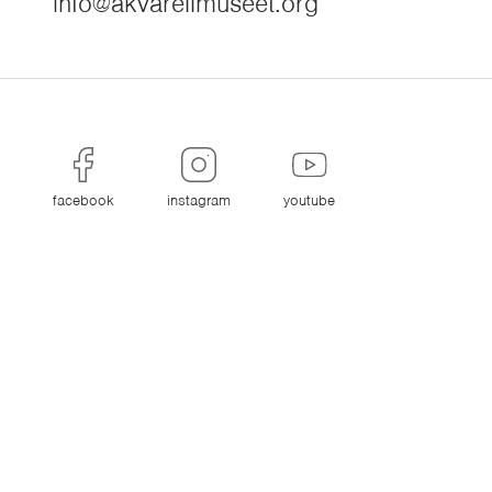
info@akvarellmuseet.org
facebook
instagram
youtube