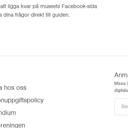
att ligga kvar på museets Facebook-sida
 dina frågor direkt till guiden.
s
Anmäl
Missa 
a hos oss
digital
nuppgiftspolicy
E-post
endium
reningen