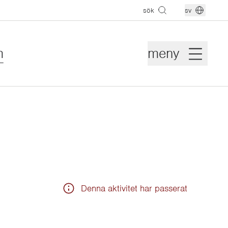
sök
sv
m
meny
Denna aktivitet har passerat