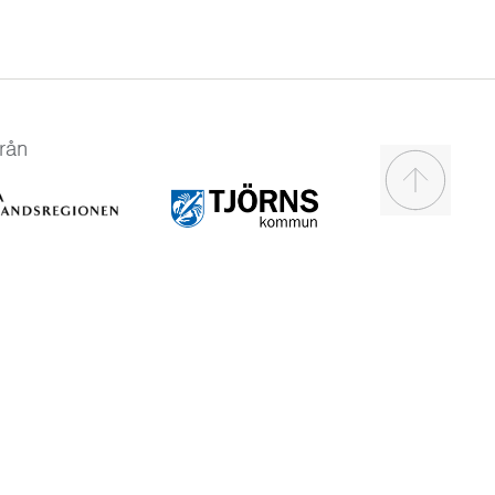
rån
Scroll to t