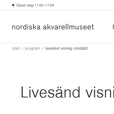
Hoppa till huvudinnehåll
Öppet idag
11:00–17:00
start
program
livesänd visning (inställd)
Livesänd visni