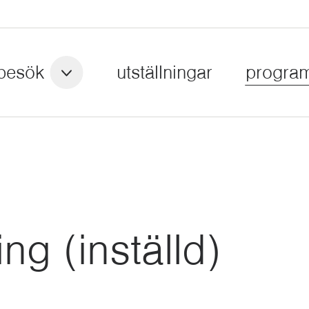
besök
utställningar
progra
ng (inställd)