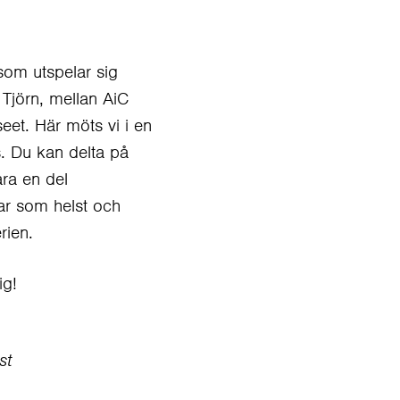
som utspelar sig
Tjörn, mellan AiC
eet. Här möts vi i en
s. Du kan delta på
ara en del
ar som helst och
rien.
ig!
st