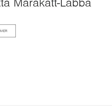
tta Marakatt-Labba
 MER