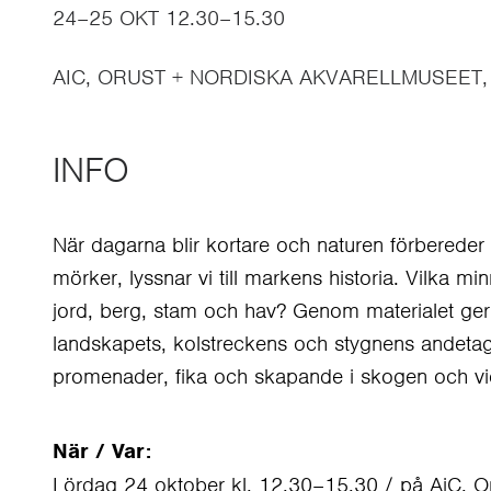
24–25 OKT 12.30–15.30
AIC, ORUST + NORDISKA AKVARELLMUSEET,
INFO
När dagarna blir kortare och naturen förbereder 
mörker, lyssnar vi till markens historia. Vilka mi
jord, berg, stam och hav? Genom materialet ger 
landskapets, kolstreckens och stygnens andetag.
promenader, fika och skapande i skogen och vi
När / Var:
Lördag 24 oktober kl. 12.30–15.30 / på AiC, O