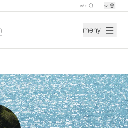
sök
sv
m
meny