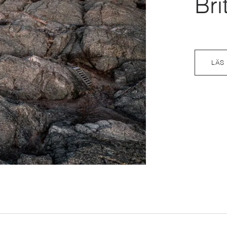
Bri
LÄS