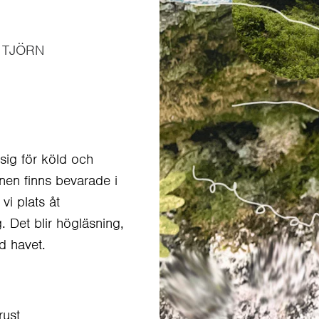
 TJÖRN
sig för köld och
nnen finns bevarade i
vi plats åt
 Det blir högläsning,
d havet.
rust