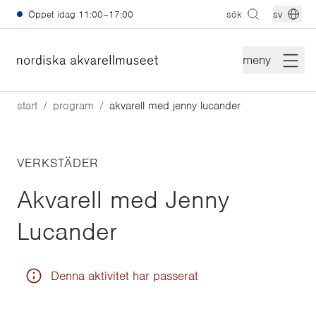
Hoppa till huvudinnehåll
Öppet idag
11:00–17:00
sök
sv
meny
start
program
akvarell med jenny lucander
VERKSTÄDER
Akvarell med Jenny
Lucander
Denna aktivitet har passerat