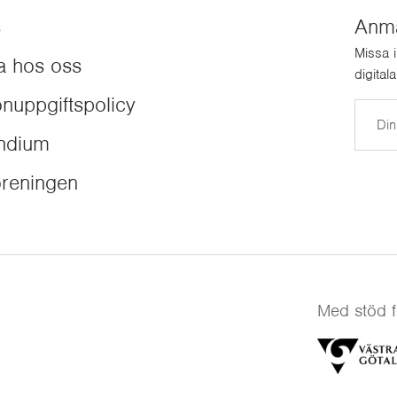
s
Anmäl
Missa 
a hos oss
digital
nuppgiftspolicy
E-post
endium
reningen
Med stöd f