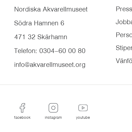
Pres
Nordiska Akvarellmuseet
Jobb
Södra Hamnen 6
Perso
471 32
Skärhamn
Stip
Telefon
:
0304–60 00 80
Vänfö
info@akvarellmuseet.org
facebook
instagram
youtube