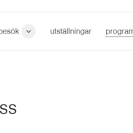
besök
utställningar
progra
ss