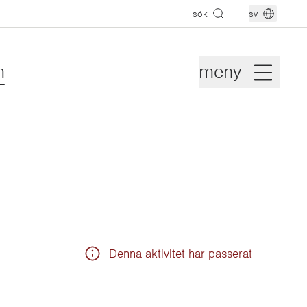
sök
sv
m
meny
Denna aktivitet har passerat