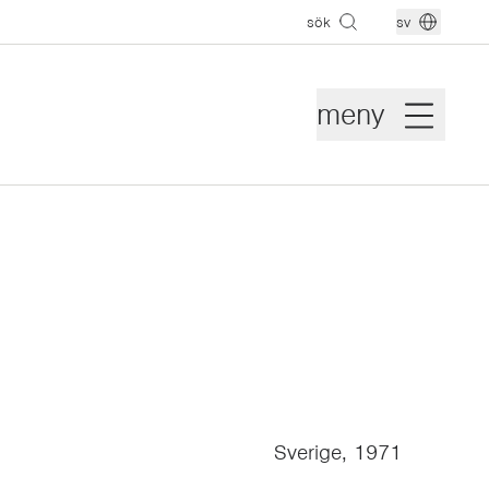
sök
sv
meny
Sverige, 1971