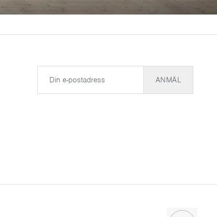
E-post
ANMÄL
Scroll to t