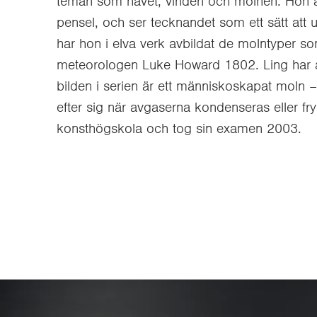
teman som havet, vinden och molnen. Hon 
pensel, och ser tecknandet som ett sätt att 
har hon i elva verk avbildat de molntyper s
meteorologen Luke Howard 1802. Ling har åt
bilden i serien är ett människoskapat moln –
efter sig när avgaserna kondenseras eller fry
konsthögskola och tog sin examen 2003.