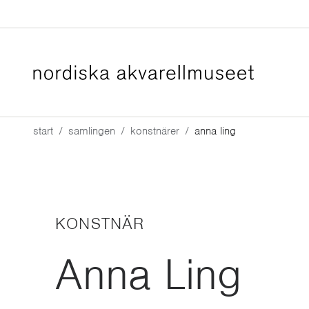
Hoppa till huvudinnehåll
start
samlingen
konstnärer
anna ling
KONSTNÄR
Anna Ling