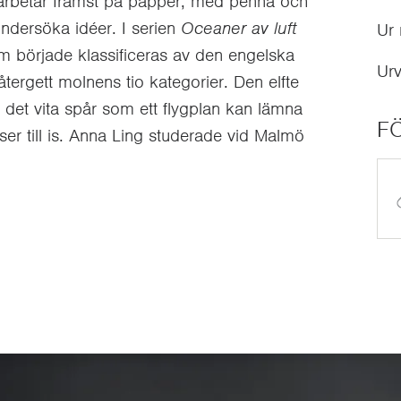
arbetar främst på papper, med penna och
undersöka idéer. I serien
Oceaner av luft
Ur
om började klassificeras av den engelska
Urv
ergett molnens tio kategorier. Den elfte
 det vita spår som ett flygplan kan lämna
F
ser till is. Anna Ling studerade vid Malmö