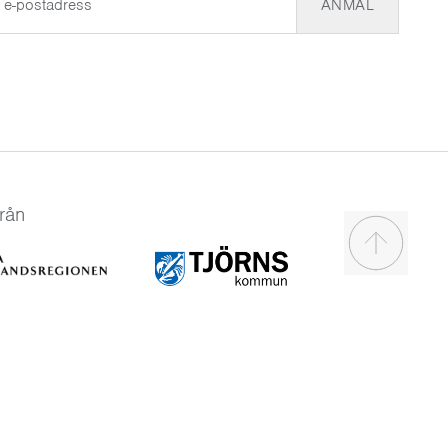
ANMÄL
rån
Scroll to t