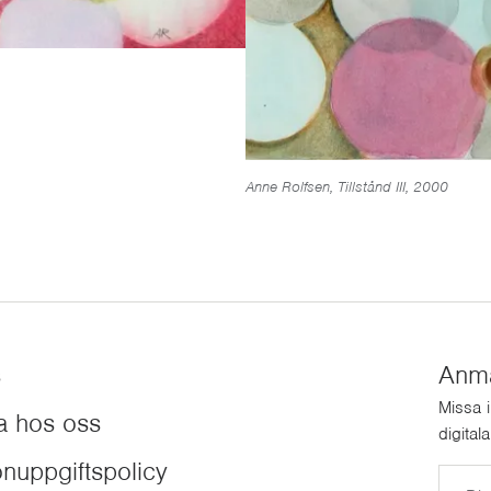
Anne Rolfsen, Tillstånd III, 2000
s
Anmäl
Missa 
a hos oss
digital
nuppgiftspolicy
E-post