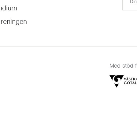
endium
reningen
Med stöd f