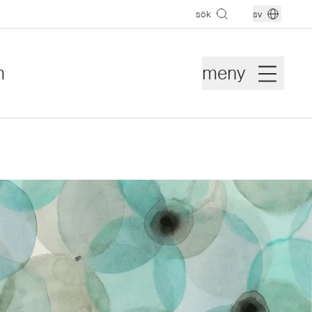
sök
sv
m
meny