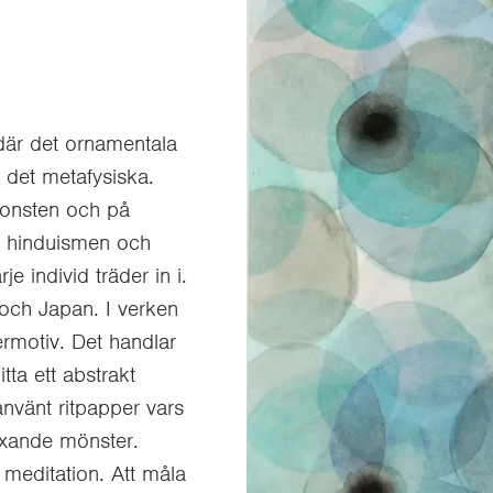
där det ornamentala
i det metafysiska.
konsten och på
 hinduismen och
 individ träder in i.
n och Japan. I verken
rmotiv. Det handlar
tta ett abstrakt
nvänt ritpapper vars
växande mönster.
meditation. Att måla