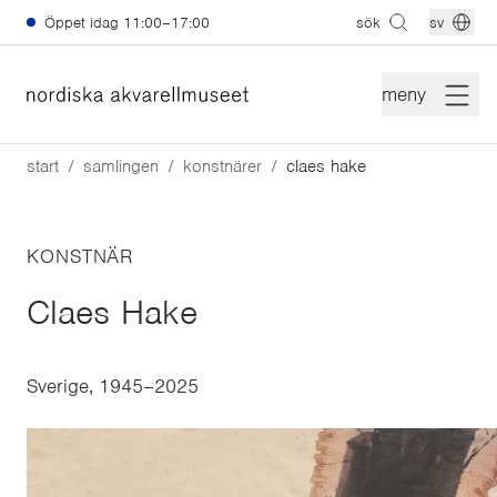
Hoppa till huvudinnehåll
Öppet idag
11:00–17:00
sök
sv
meny
start
samlingen
konstnärer
claes hake
KONSTNÄR
Claes Hake
Sverige, 1945–2025