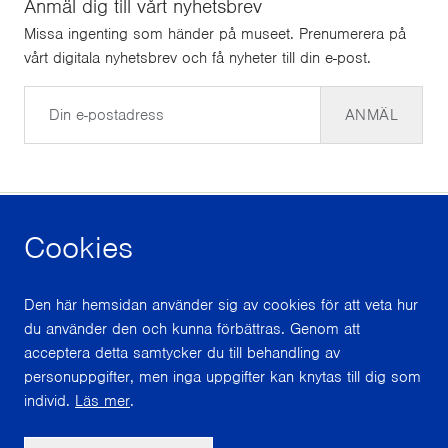
Anmäl dig till vårt nyhetsbrev
Missa ingenting som händer på museet. Prenumerera på
vårt digitala nyhetsbrev och få nyheter till din e-post.
E-post
ANMÄL
Cookies
facebook
instagram
youtube
Den här hemsidan använder sig av cookies för att veta hur
du använder den och kunna förbättras. Genom att
Med stöd från
acceptera detta samtycker du till behandling av
personuppgifter, men inga uppgifter kan knytas till dig som
individ.
Läs mer
.
Scroll