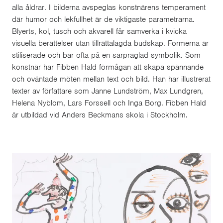
alla åldrar. I bilderna avspeglas konstnärens temperament
där humor och lekfullhet är de viktigaste parametrarna.
Blyerts, kol, tusch och akvarell får samverka i kvicka
visuella berättelser utan tillrättalagda budskap. Formerna är
stiliserade och bär ofta på en särpräglad symbolik. Som
konstnär har Fibben Hald förmågan att skapa spännande
och oväntade möten mellan text och bild. Han har illustrerat
texter av författare som Janne Lundström, Max Lundgren,
Helena Nyblom, Lars Forssell och Inga Borg. Fibben Hald
är utbildad vid Anders Beckmans skola i Stockholm.