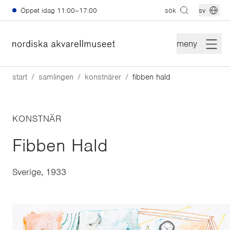
Hoppa till huvudinnehåll
Öppet idag
11:00–17:00
sök
sv
meny
start
samlingen
konstnärer
fibben hald
KONSTNÄR
Fibben Hald
Sverige, 1933