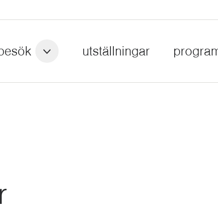
besök
utställningar
progra
r