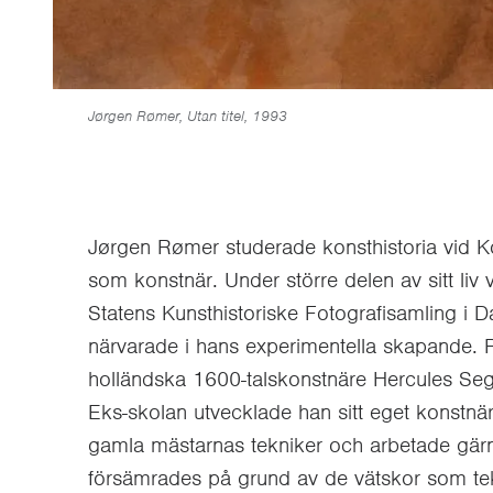
Jørgen Rømer, Utan titel, 1993
Jørgen Rømer studerade konsthistoria vid Kö
som konstnär. Under större delen av sitt liv 
Statens Kunsthistoriske Fotografisamling i 
närvarade i hans experimentella skapande. 
holländska 1600-talskonstnäre Hercules Seg
Eks-skolan utvecklade han sitt eget konstnär
gamla mästarnas tekniker och arbetade gär
försämrades på grund av de vätskor som tekn