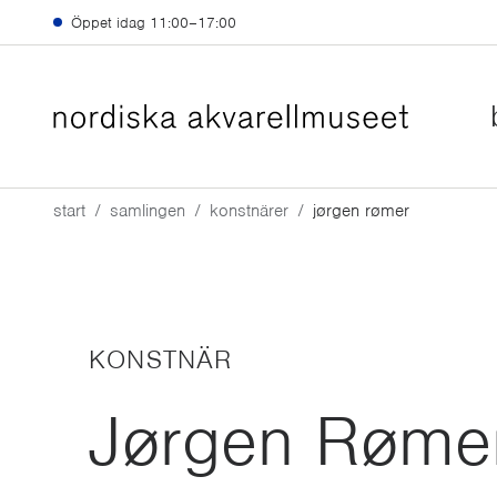
Hoppa till huvudinnehåll
Öppet idag
11:00–17:00
start
samlingen
konstnärer
jørgen rømer
KONSTNÄR
Jørgen Røme