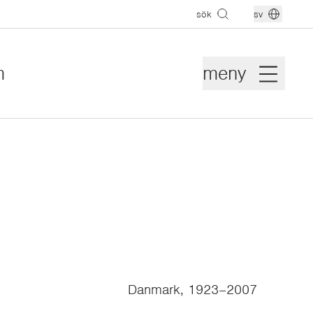
sök
sv
m
meny
Danmark, 1923–2007