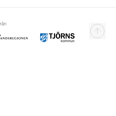
rån
Scroll to t