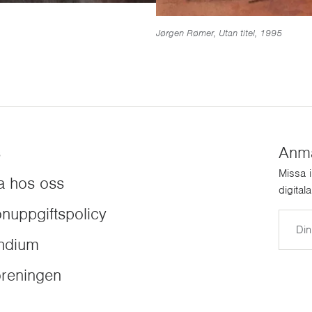
Jørgen Rømer, Utan titel, 1995
s
Anmäl
Missa 
a hos oss
digital
nuppgiftspolicy
E-post
endium
reningen