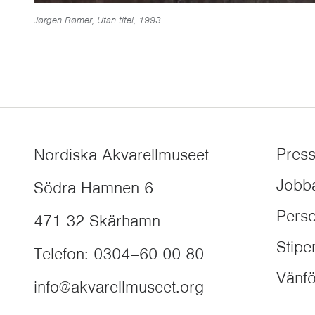
Jørgen Rømer, Utan titel, 1993
Pres
Nordiska Akvarellmuseet
Jobb
Södra Hamnen 6
Perso
471 32
Skärhamn
Stip
Telefon
:
0304–60 00 80
Vänfö
info@akvarellmuseet.org