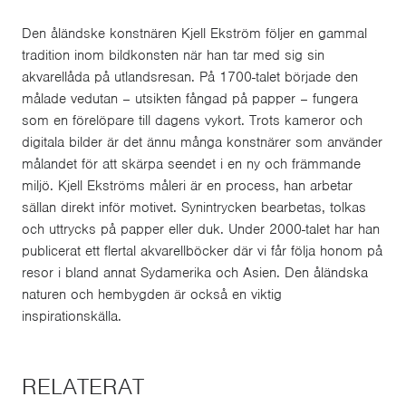
Den åländske konstnären Kjell Ekström följer en gammal
tradition inom bildkonsten när han tar med sig sin
akvarellåda på utlandsresan. På 1700-talet började den
målade vedutan – utsikten fångad på papper – fungera
som en förelöpare till dagens vykort. Trots kameror och
digitala bilder är det ännu många konstnärer som använder
målandet för att skärpa seendet i en ny och främmande
miljö. Kjell Ekströms måleri är en process, han arbetar
sällan direkt inför motivet. Synintrycken bearbetas, tolkas
och uttrycks på papper eller duk. Under 2000-talet har han
publicerat ett flertal akvarellböcker där vi får följa honom på
resor i bland annat Sydamerika och Asien. Den åländska
naturen och hembygden är också en viktig
inspirationskälla.
RELATERAT