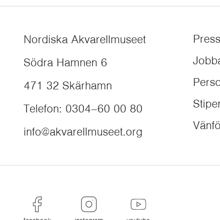
Pres
Nordiska Akvarellmuseet
Jobb
Södra Hamnen 6
Perso
471 32
Skärhamn
Stip
Telefon
:
0304–60 00 80
Vänfö
info@akvarellmuseet.org