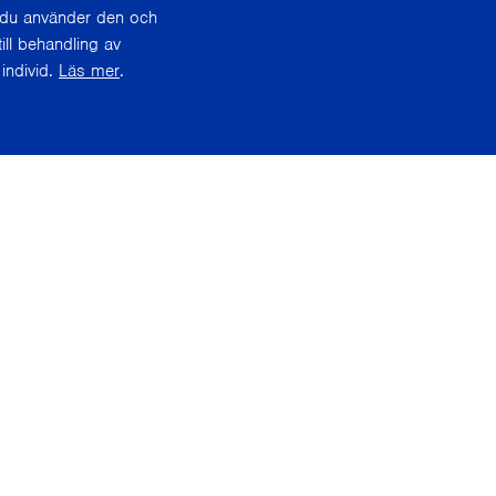
r du använder den och
ill behandling av
individ.
Läs mer
.