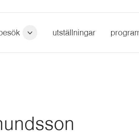
besök
utställningar
progra
mundsson