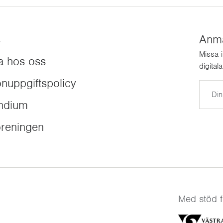
s
Anmäl
Missa 
a hos oss
digital
nuppgiftspolicy
E-post
endium
reningen
Med stöd f