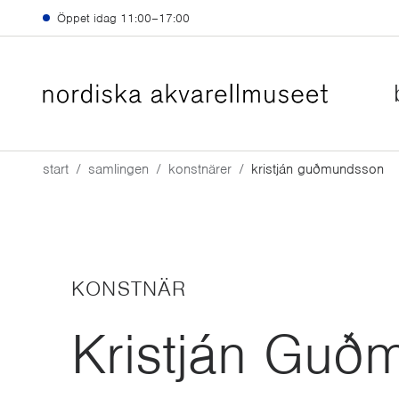
Hoppa till huvudinnehåll
Öppet idag
11:00–17:00
start
samlingen
konstnärer
kristján guðmundsson
KONSTNÄR
Kristján Guð