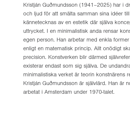
Kristján Guðmundsson (1941–2025) har i drygt
och ljud för att smälta samman sina idéer til
kännetecknas av en estetik där själva konce
uttrycket. I en minimalistisk anda rensar kon
egen person. Han arbetar med enkla former 
enligt en matematisk princip. Allt onödigt sk
precision. Konstverken blir därmed självrefer
existerar endast som sig själva. De undandrar 
minimalistiska verket är teorin konstnärens
Kristján Guðmundsson är självlärd. Han är nu
arbetat i Amsterdam under 1970-talet.