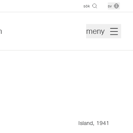
sök
sv
m
meny
Island, 1941