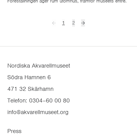
Föreställningen äger rum utomhus, framför museets entré.
1
2
Nordiska Akvarellmuseet
Södra Hamnen 6
471 32
Skärhamn
Telefon
:
0304–60 00 80
info@akvarellmuseet.org
Press