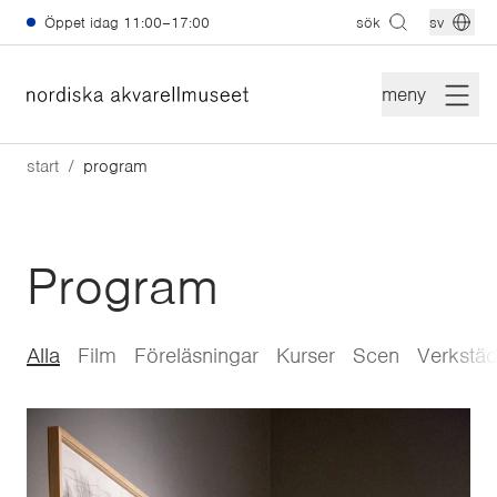
Hoppa till huvudinnehåll
Öppet idag
11:00–17:00
sök
sv
meny
start
program
Program
Alla
Film
Föreläsningar
Kurser
Scen
Verkstäd