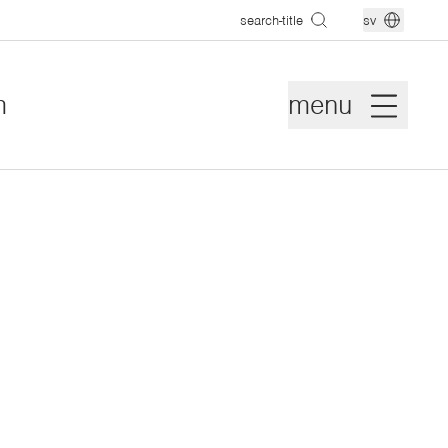
search-title
sv
m
menu