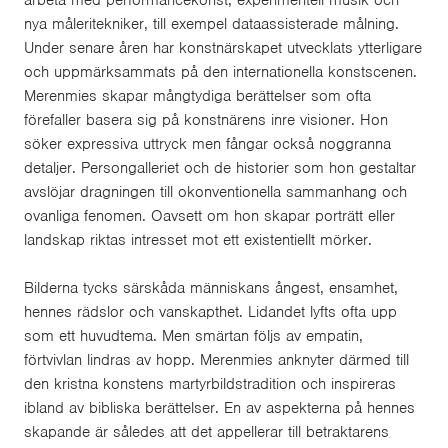
nya måleritekniker, till exempel dataassisterade målning.
Under senare åren har konstnärskapet utvecklats ytterligare
och uppmärksammats på den internationella konstscenen.
Merenmies skapar mångtydiga berättelser som ofta
förefaller basera sig på konstnärens inre visioner. Hon
söker expressiva uttryck men fångar också noggranna
detaljer. Persongalleriet och de historier som hon gestaltar
avslöjar dragningen till okonventionella sammanhang och
ovanliga fenomen. Oavsett om hon skapar porträtt eller
landskap riktas intresset mot ett existentiellt mörker.
Bilderna tycks särskåda människans ångest, ensamhet,
hennes rädslor och vanskapthet. Lidandet lyfts ofta upp
som ett huvudtema. Men smärtan följs av empatin,
förtvivlan lindras av hopp. Merenmies anknyter därmed till
den kristna konstens martyrbildstradition och inspireras
ibland av bibliska berättelser. En av aspekterna på hennes
skapande är således att det appellerar till betraktarens