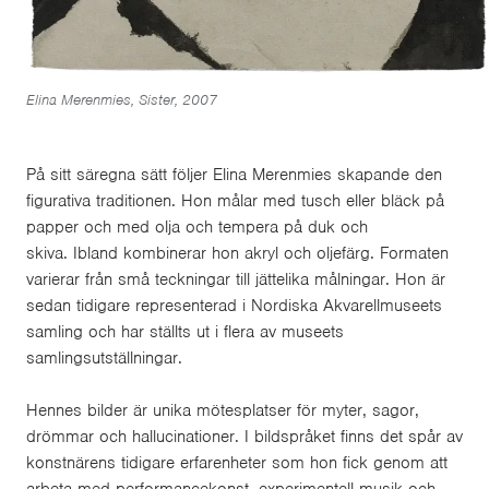
Elina Merenmies, Sister, 2007
På sitt säregna sätt följer Elina Merenmies skapande den
figurativa traditionen. Hon målar med tusch eller bläck på
papper och med olja och tempera på duk och
skiva. Ibland kombinerar hon akryl och oljefärg. Formaten
varierar från små teckningar till jättelika målningar. Hon är
sedan tidigare representerad i Nordiska Akvarellmuseets
samling och har ställts ut i flera av museets
samlingsutställningar.
Hennes bilder är unika mötesplatser för myter, sagor,
drömmar och hallucinationer. I bildspråket finns det spår av
konstnärens tidigare erfarenheter som hon fick genom att
arbeta med performancekonst, experimentell musik och