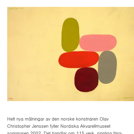
Helt nya målningar av den norske konstnären Olav
Christopher Jenssen fyller Nordiska Akvarellmuseet
sommaren 2002. Det handlar om 115 verk, sinnliga färg-