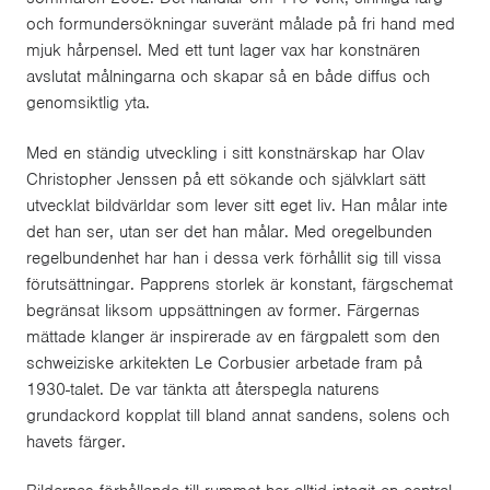
och formundersökningar suveränt målade på fri hand med
mjuk hårpensel. Med ett tunt lager vax har konstnären
avslutat målningarna och skapar så en både diffus och
genomsiktlig yta.
Med en ständig utveckling i sitt konstnärskap har Olav
Christopher Jenssen på ett sökande och självklart sätt
utvecklat bildvärldar som lever sitt eget liv. Han målar inte
det han ser, utan ser det han målar. Med oregelbunden
regel­bundenhet har han i dessa verk förhållit sig till vissa
förutsättningar. Papprens storlek är konstant, färg­schemat
begränsat liksom uppsättningen av former. Färgernas
mättade klanger är inspirerade av en färgpalett som den
schweiziske arkitekten Le Corbusier arbetade fram på
1930-talet. De var tänkta att återspegla naturens
grundackord kopplat till bland annat sandens, solens och
havets färger.