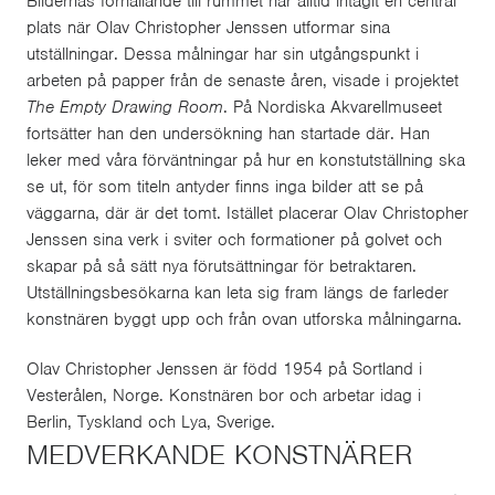
Bildernas förhållande till rummet har alltid intagit en central
plats när Olav Christopher Jenssen utformar sina
utställningar. Dessa målningar har sin utgångspunkt i
arbeten på papper från de senaste åren, visade i projektet
The Empty Drawing Room
. På Nordiska Akvarellmuseet
fortsätter han den undersökning han startade där. Han
leker med våra förväntningar på hur en konstutställning ska
se ut, för som titeln antyder finns inga bilder att se på
väggarna, där är det tomt. Istället placerar Olav Christopher
Jenssen sina verk i sviter och formationer på golvet och
skapar på så sätt nya förutsättningar för betraktaren.
Utställningsbesökarna kan leta sig fram längs de farleder
konstnären byggt upp och från ovan utforska målningarna.
Olav Christopher Jenssen är född 1954 på Sortland i
Vesterålen, Norge. Konstnären bor och arbetar idag i
Berlin, Tyskland och Lya, Sverige.
MEDVERKANDE KONSTNÄRER