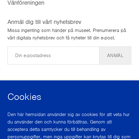
Vänföreningen
Anmäl dig till vårt nyhetsbrev
Missa ingenting som händer på museet. Prenumerera på
vårt digitala nyhetsbrev och få nyheter till din e-post.
E-post
ANMÄL
Cookies
facebook
instagram
youtube
Den här hemsidan använder sig av cookies för att veta hur
du använder den och kunna förbättras. Genom att
Med stöd från
acceptera detta samtycker du till behandling av
personuppgifter, men inga uppgifter kan knytas till dig som