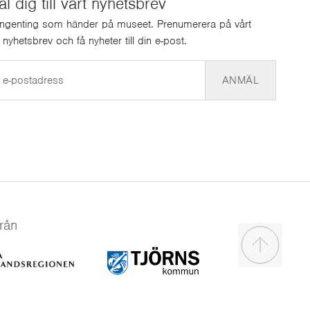
 dig till vårt nyhetsbrev
ingenting som händer på museet. Prenumerera på vårt
a nyhetsbrev och få nyheter till din e-post.
ANMÄL
rån
Scroll to t