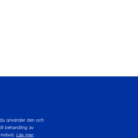
r du använder den och
ill behandling av
individ.
Läs mer
.