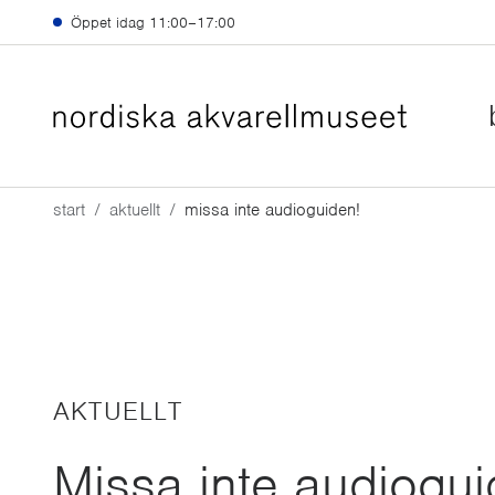
Hoppa till huvudinnehåll
Öppet idag
11:00–17:00
start
aktuellt
missa inte audioguiden!
AKTUELLT
Missa inte audiogui