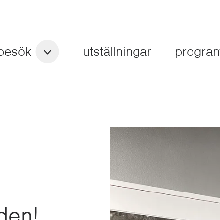
besök
utställningar
progra
den!