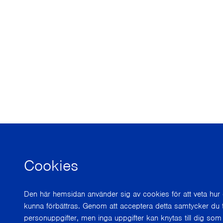
Cookies
Den här hemsidan använder sig av cookies för att veta hu
kunna förbättras. Genom att acceptera detta samtycker du t
personuppgifter, men inga uppgifter kan knytas till dig som 