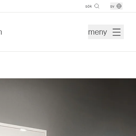
sök
sv
m
meny