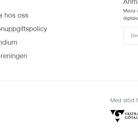
s
Anmäl
Missa 
a hos oss
digital
nuppgiftspolicy
E-post
endium
reningen
Med stöd f