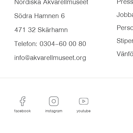
Pres
Nordiska Akvarellmuseet
Jobb
Södra Hamnen 6
Perso
471 32
Skärhamn
Stip
Telefon
:
0304–60 00 80
Vänfö
info@akvarellmuseet.org
facebook
instagram
youtube