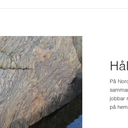
Hål
På Nord
samman.
jobbar 
på hem