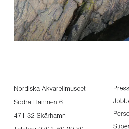
Pres
Nordiska Akvarellmuseet
Jobb
Södra Hamnen 6
Perso
471 32
Skärhamn
Stip