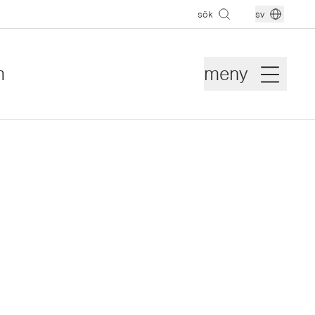
sök
sv
m
meny