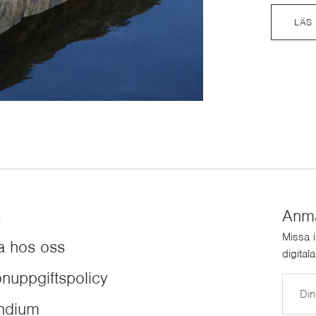
LÄS
s
Anmäl
Missa 
a hos oss
digital
nuppgiftspolicy
E-post
endium