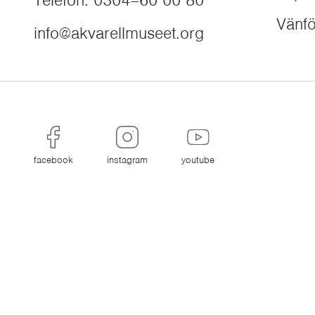
Telefon
:
0304–60 00 80
Vänfö
info@akvarellmuseet.org
facebook
instagram
youtube