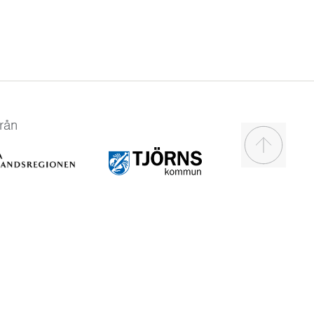
rån
Scroll to t