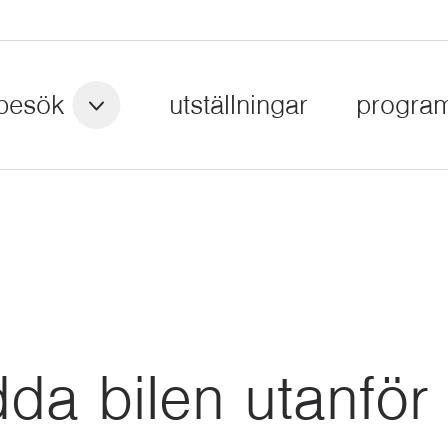
besök
utställningar
progra
da bilen utanför