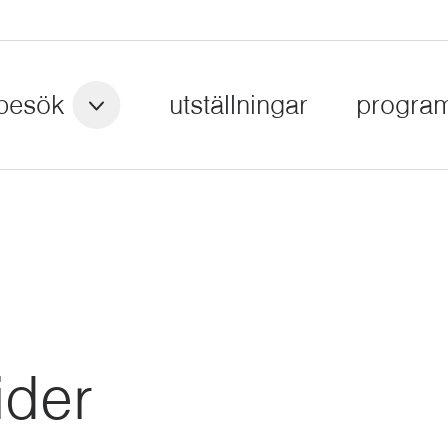
besök
utställningar
progra
ider