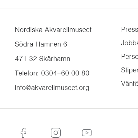
Pres
Nordiska Akvarellmuseet
Jobb
Södra Hamnen 6
Perso
471 32
Skärhamn
Stip
Telefon
:
0304–60 00 80
Vänfö
info@akvarellmuseet.org