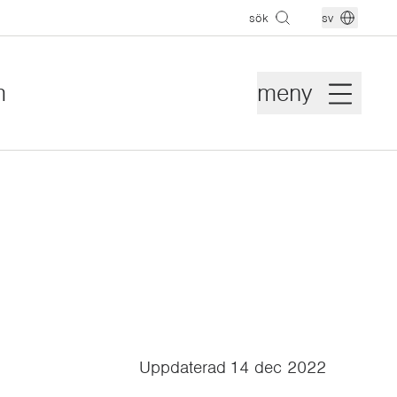
sök
sv
m
meny
Uppdaterad
14 dec 2022