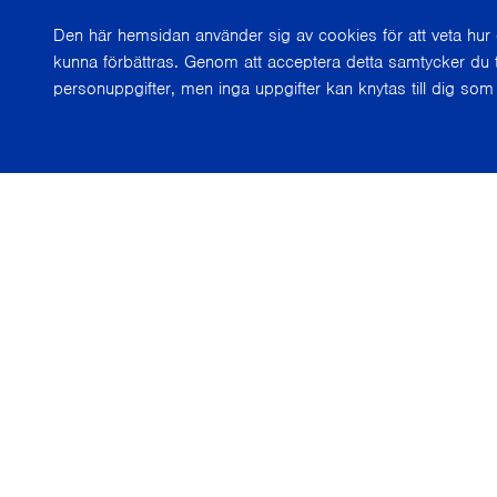
Den här hemsidan använder sig av cookies för att veta hu
kunna förbättras. Genom att acceptera detta samtycker du t
personuppgifter, men inga uppgifter kan knytas till dig som 