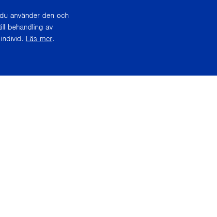
r du använder den och
ill behandling av
individ.
Läs mer
.