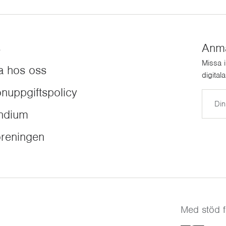
s
Anmäl
Missa 
a hos oss
digital
nuppgiftspolicy
E-post
endium
reningen
Med stöd f