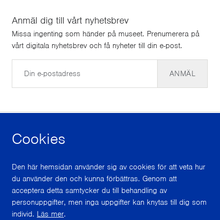
Anmäl dig till vårt nyhetsbrev
Missa ingenting som händer på museet. Prenumerera på
vårt digitala nyhetsbrev och få nyheter till din e-post.
E-post
ANMÄL
Cookies
facebook
instagram
youtube
Den här hemsidan använder sig av cookies för att veta hur
du använder den och kunna förbättras. Genom att
Med stöd från
acceptera detta samtycker du till behandling av
personuppgifter, men inga uppgifter kan knytas till dig som
individ.
Läs mer
.