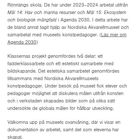
Rönnängs skola. De har under 2023–2024 arbetat utifrån
Mål 14: Hav och marina resurser
och
Mål 15: Ekosystem
och biologisk mångfald
i Agenda 2030. I detta arbete har
de bland annat tagit hjälp av Nordiska Akvarellmuseet och
samarbetat med museets konstpedagoger. (
Läs mer om
Agenda 2030
)
Klassernas projekt genomfördes två delar: ett
fadderklassarbete och ett estetiskt samarbete med
bildskapande. Det estetiska samarbetet genomfördes
tillsammans med Nordiska Akvarellmuseets
konstpedagoger. Under besök på museet fick elever och
pedagoger möjlighet att diskutera målen utifrån konsten
och i verkstaden skapades bilder som på olika sätt
undersökte de globala målen för hållbar utveckling.
Välkomna upp på museets ovanvåning, där vi visar
en
dokumentation av arbetet, samt det som eleverna har
skapat.