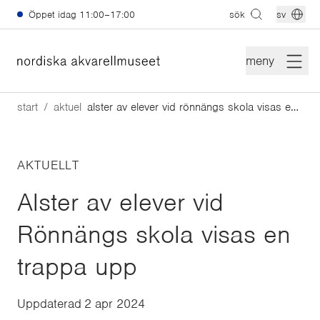
Hoppa till huvudinnehåll
Öppet idag
11:00–17:00
sök
sv
meny
start
aktuellt
alster av elever vid rönnängs skola visas en trappa upp
AKTUELLT
Alster av elever vid
Rönnängs skola visas en
trappa upp
Uppdaterad
2 apr 2024