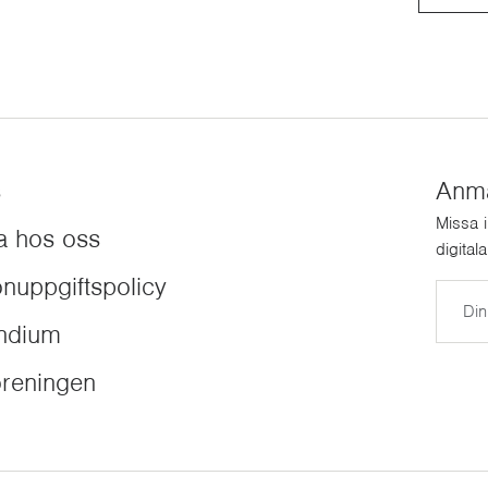
s
Anmäl
Missa 
a hos oss
digital
nuppgiftspolicy
E-post
endium
reningen