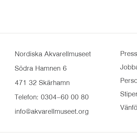
Pres
Nordiska Akvarellmuseet
Jobb
Södra Hamnen 6
Perso
471 32
Skärhamn
Stip
Telefon
:
0304–60 00 80
Vänfö
info@akvarellmuseet.org