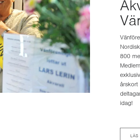
Ak
Vä
Vänföre
Nordisk
800 med
Medlems
exklusi
årskort 
deltaga
idag!
LÄS