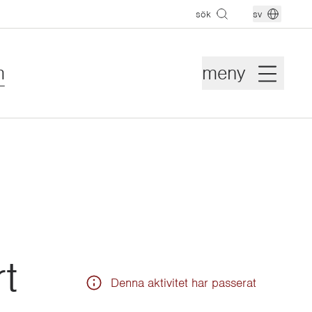
sök
sv
m
meny
t
Denna aktivitet har passerat