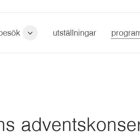
besök
utställningar
progra
ns adventskonser