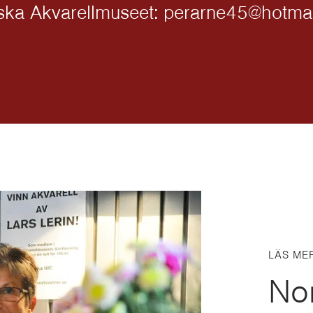
iska Akvarellmuseet: perarne45@hotma
LÄS ME
No