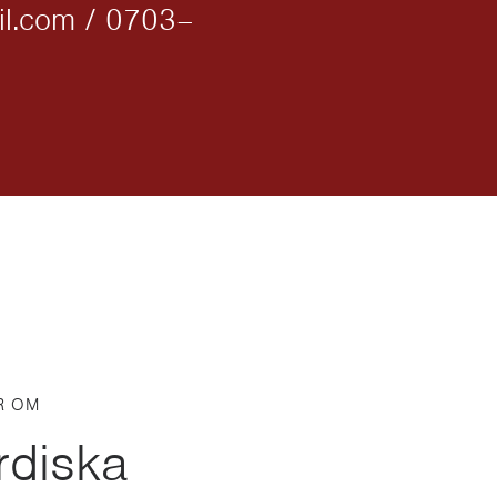
il.com / 0703–
R OM
rdiska