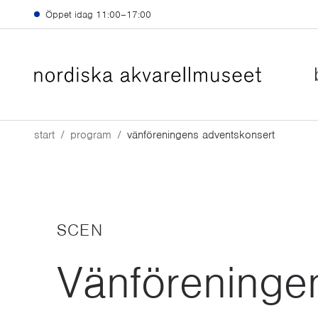
Hoppa till huvudinnehåll
Öppet idag
11:00–17:00
start
program
vänföreningens adventskonsert
SCEN
Vänföreninge