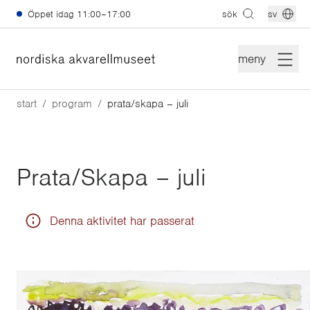
Hoppa till huvudinnehåll
Öppet idag
11:00–17:00
sök
sv
meny
start
program
prata/skapa – juli
Prata/Skapa – juli
Denna aktivitet har passerat