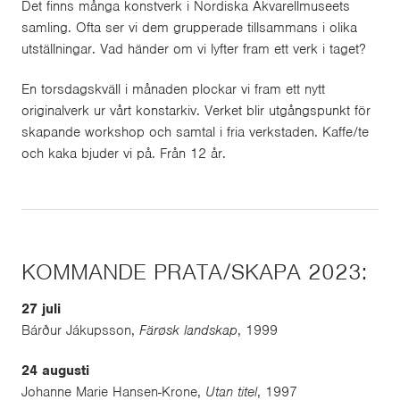
Det finns många konstverk i Nordiska Akvarellmuseets
samling. Ofta ser vi dem grupperade tillsammans i olika
utställningar. Vad händer om vi lyfter fram ett verk i taget?
En torsdagskväll i månaden plockar vi fram ett nytt
originalverk ur vårt konstarkiv. Verket blir utgångspunkt för
skapande workshop och samtal i fria verkstaden. Kaffe/te
och kaka bjuder vi på. Från 12 år.
KOMMANDE PRATA/SKAPA 2023:
27 juli
Bárður Jákupsson,
Färøsk
​
landskap
, 1999
24 augusti
Johanne Marie Hansen-Krone,
Utan titel
, 1997