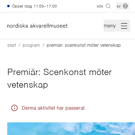
Hoppa till huvudinnehåll
Öppet idag
11:00–17:00
sök
sv
meny
start
program
premiär: scenkonst möter vetenskap
Premiär: Scenkonst möter
vetenskap
Denna aktivitet har passerat