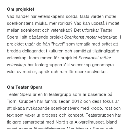
Om projektet
Vad händer när vetenskapens solida, fasta värden möter
scenkonstens mjuka, mer rörliga? Vad kan uppstå i mötet
mellan scenkonst och vetenskap? Det utforskar Teater
Spera i sitt pågående projekt
Scenkonst möter vetenskap
. I
projektet utgår de från ”havet” som tematik med syftet att
bredda deltagandet i kulturen och samtidigt tillgängliggöra
vetenskap. Inom ramen för projektet
Scenkonst möter
vetenskap
har teatergruppen låtit vetenskap genomsyra
valet av medier, språk och rum för scenkonstverket.
Om Teater Spera
Teater Spera är en fri teatergrupp som är baserade på
Tjörn. Gruppen har funnits sedan 2012 och dess fokus är
att skapa nyskapande scenkonstverk med kropp, röst och
text som växer ur process och koncept. Teatergruppen har
tidigare samarbetat med Nordiska Akvarellmuseet, bland
annat genom föreställningarna
Nya blickar / Kropp
och