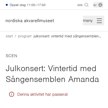
Hoppa till huvudinnehåll
Öppet idag
11:00–17:00
sök
sv
meny
start
program
julkonsert: vintertid med sångensemblen amanda
SCEN
Julkonsert: Vintertid med
Sångensemblen Amanda
Denna aktivitet har passerat