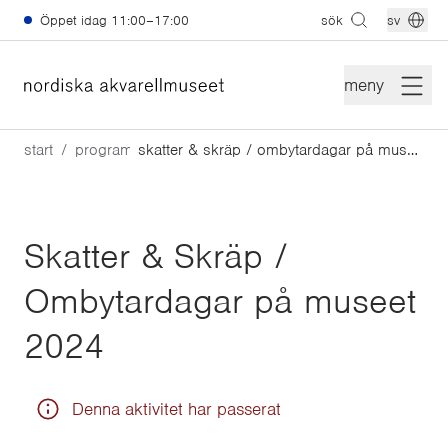
Hoppa till huvudinnehåll
Öppet idag
11:00–17:00
sök
sv
meny
start
program
skatter & skräp / ombytardagar på museet 2024
Skatter & Skräp /
Ombytardagar på museet
2024
Denna aktivitet har passerat