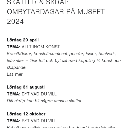
SKATTER & SKRÄP
OMBYTARDAGAR PÅ MUSEET
2024
Lördag 20 april
TEMA:
ALLT INOM KONST
Konstböcker, konstnärsmaterial, penslar, tavlor, hantverk,
tidskrifter – tänk fritt och byt allt med koppling till konst och
skapande.
Läs mer
Lördag 31 augusti
TEMA:
BYT VAD DU VILL
Ditt skräp kan bli någon annans skatter.
Lördag 12 oktober
TEMA:
BYT VAD DU VILL
Byt ett par urväxta jeans mot en broderad bordsduk eller