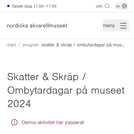
Hoppa till huvudinnehåll
Öppet idag
11:00–17:00
sök
sv
meny
start
program
skatter & skräp / ombytardagar på museet 2024
Skatter & Skräp /
Ombytardagar på museet
2024
Denna aktivitet har passerat