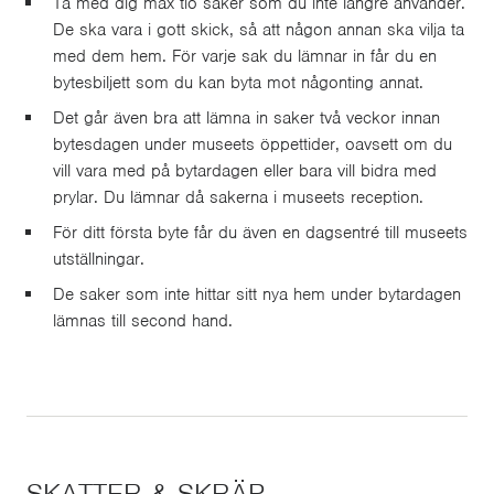
Ta med dig max tio saker som du inte längre använder.
De ska vara i gott skick, så att någon annan ska vilja ta
med dem hem. För varje sak du lämnar in får du en
bytesbiljett som du kan byta mot någonting annat.
Det går även bra att lämna in saker två veckor innan
bytesdagen under museets öppettider, oavsett om du
vill vara med på bytardagen eller bara vill bidra med
prylar. Du lämnar då sakerna i museets reception.
För ditt första byte får du även en dagsentré till museets
utställningar.
De saker som inte hittar sitt nya hem under bytardagen
lämnas till second hand.
SKATTER & SKRÄP