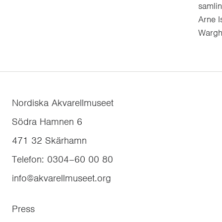
samli
Arne I
Wargh
Nordiska Akvarellmuseet
Södra Hamnen 6
471 32
Skärhamn
Telefon
:
0304–60 00 80
info@akvarellmuseet.org
Press