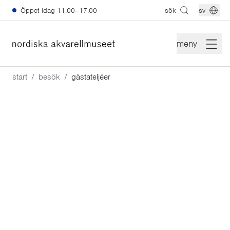
Hoppa till huvudinnehåll
Öppet idag
11:00–17:00
sök
sv
meny
start
besök
gästateljéer
Gästateljéer