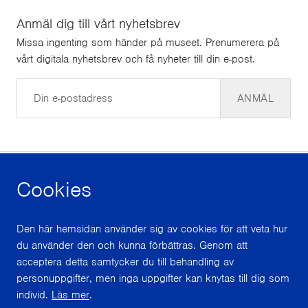
Anmäl dig till vårt nyhetsbrev
Missa ingenting som händer på museet. Prenumerera på
vårt digitala nyhetsbrev och få nyheter till din e-post.
E-post
ANMÄL
Cookies
facebook
instagram
youtube
Den här hemsidan använder sig av cookies för att veta hur
du använder den och kunna förbättras. Genom att
Med stöd från
acceptera detta samtycker du till behandling av
personuppgifter, men inga uppgifter kan knytas till dig som
individ.
Läs mer
.