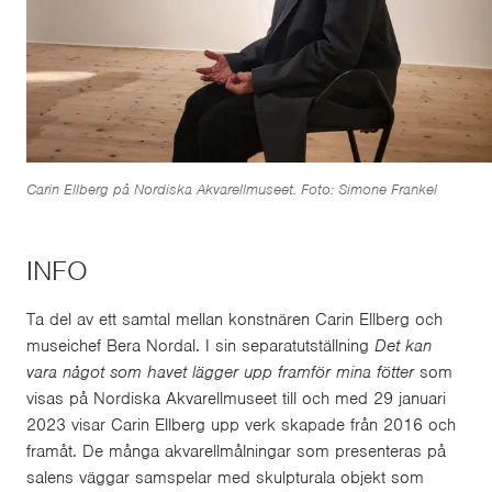
Carin Ellberg på Nordiska Akvarellmuseet. Foto: Simone Frankel
INFO
Ta del av ett samtal mellan konstnären Carin Ellberg och
museichef Bera Nordal. I sin separatutställning
Det kan
vara något som havet lägger upp framför mina fötter
som
visas på Nordiska Akvarellmuseet till och med 29 januari
2023 visar Carin Ellberg upp verk skapade från 2016 och
framåt. De många akvarellmålningar som presenteras på
salens väggar samspelar med skulpturala objekt som