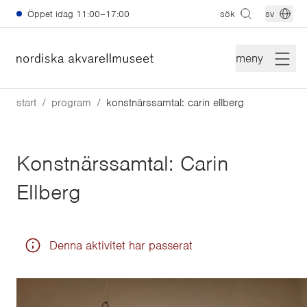
Hoppa till huvudinnehåll
Öppet idag
11:00–17:00
sök
sv
meny
start
program
konstnärssamtal: carin ellberg
Konstnärssamtal: Carin
Ellberg
Denna aktivitet har passerat