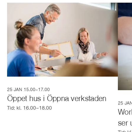
25 JAN 15.00–17.00
Öppet hus i Öppna verkstaden
25 JA
Tid: kl. 16.00–18.00
Work
ser 